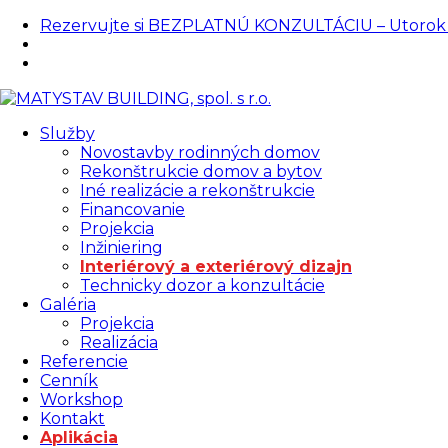
Rezervujte si BEZPLATNÚ KONZULTÁCIU – Utorok od 
|
Klientská zóna / Prihlásiť sa
Služby
Novostavby rodinných domov
Rekonštrukcie domov a bytov
Iné realizácie a rekonštrukcie
Financovanie
Projekcia
Inžiniering
Interiérový a exteriérový dizajn
Technicky dozor a konzultácie
Galéria
Projekcia
Realizácia
Referencie
Cenník
Workshop
Kontakt
Aplikácia