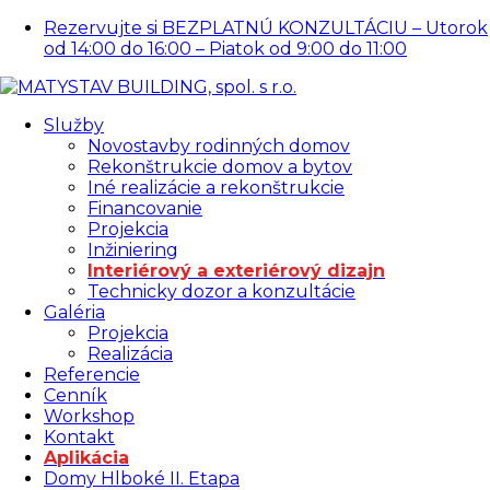
Rezervujte si BEZPLATNÚ KONZULTÁCIU – Utorok
od 14:00 do 16:00 – Piatok od 9:00 do 11:00
Služby
Novostavby rodinných domov
Rekonštrukcie domov a bytov
Iné realizácie a rekonštrukcie
Financovanie
Projekcia
Inžiniering
Interiérový a exteriérový dizajn
Technicky dozor a konzultácie
Galéria
Projekcia
Realizácia
Referencie
Cenník
Workshop
Kontakt
Aplikácia
Domy Hlboké II. Etapa