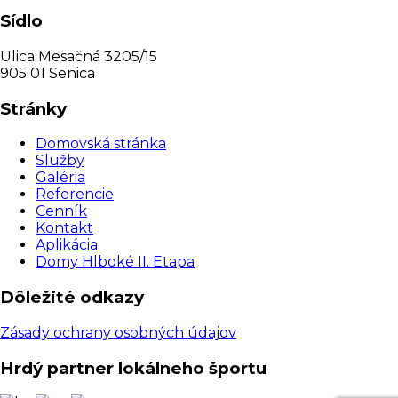
Sídlo
Ulica Mesačná 3205/15
905 01 Senica
Stránky
Domovská stránka
Služby
Galéria
Referencie
Cenník
Kontakt
Aplikácia
Domy Hlboké II. Etapa
Dôležité odkazy
Zásady ochrany osobných údajov
Hrdý partner lokálneho športu