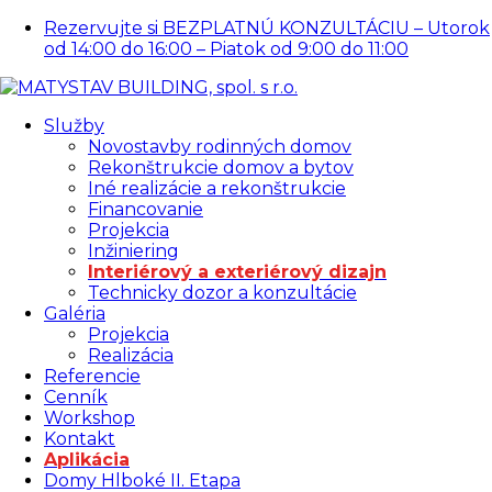
Rezervujte si BEZPLATNÚ KONZULTÁCIU – Utorok
od 14:00 do 16:00 – Piatok od 9:00 do 11:00
Služby
Novostavby rodinných domov
Rekonštrukcie domov a bytov
Iné realizácie a rekonštrukcie
Financovanie
Projekcia
Inžiniering
Interiérový a exteriérový dizajn
Technicky dozor a konzultácie
Galéria
Projekcia
Realizácia
Referencie
Cenník
Workshop
Kontakt
Aplikácia
Domy Hlboké II. Etapa