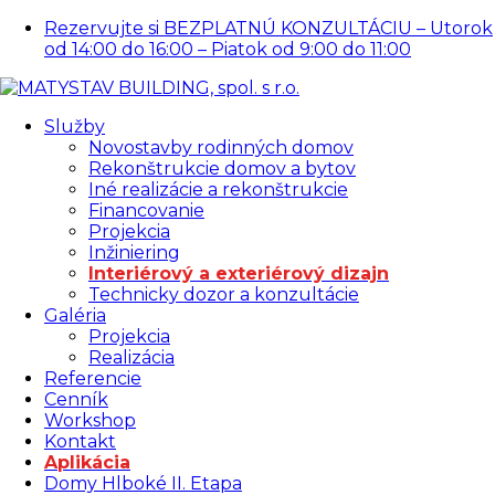
Rezervujte si BEZPLATNÚ KONZULTÁCIU – Utorok
od 14:00 do 16:00 – Piatok od 9:00 do 11:00
Služby
Novostavby rodinných domov
Rekonštrukcie domov a bytov
Iné realizácie a rekonštrukcie
Financovanie
Projekcia
Inžiniering
Interiérový a exteriérový dizajn
Technicky dozor a konzultácie
Galéria
Projekcia
Realizácia
Referencie
Cenník
Workshop
Kontakt
Aplikácia
Domy Hlboké II. Etapa