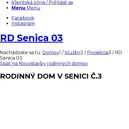
Klientská zóna / Prihlásiť sa
Menu
Menu
Facebook
Instagram
RD Senica 03
Nachádzate sa tu:
Domov
1
/
Služby
2
/
Projekcia
3
/
RD
Senica 03
Späť na Novostavby rodinných domov
RODINNÝ DOM V SENICI Č.3