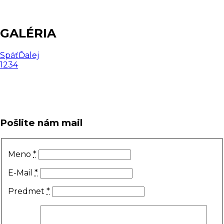
GALÉRIA
Späť
Ďalej
1
2
3
4
Pošlite nám mail
Meno
*
E-Mail
*
Predmet
*