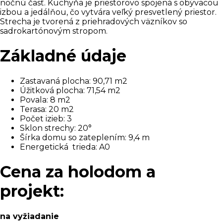
nočnú časť. Kuchyňa je priestorovo spojená s obývacou
izbou a jedálňou, čo vytvára veľký presvetlený priestor.
Strecha je tvorená z priehradových väzníkov so
sadrokartónovým stropom.
Základné údaje
Zastavaná plocha: 90,71 m2
Úžitková plocha: 71,54 m2
Povala: 8 m2
Terasa: 20 m2
Počet izieb: 3
Sklon strechy: 20°
Šírka domu so zateplením: 9,4 m
Energetická trieda: A0
Cena za holodom a
projekt:
na vyžiadanie