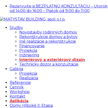
Rezervujte si BEZPLATNÚ KONZULTÁCIU – Utorok
od 14:00 do 16:00 – Piatok od 9:00 do 11:00
Služby
Novostavby rodinných domov
Rekonštrukcie domov a bytov
Iné realizácie a rekonštrukcie
Financovanie
Projekcia
Inžiniering
Interiérový a exteriérový dizajn
Technicky dozor a konzultácie
Galéria
Projekcia
Realizácia
Referencie
Cenník
Workshop
Kontakt
Aplikácia
Domy Hlboké II. Etapa