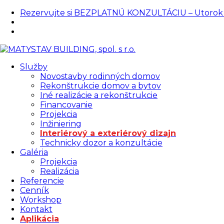
Rezervujte si BEZPLATNÚ KONZULTÁCIU – Utorok od 
|
Klientská zóna / Prihlásiť sa
Služby
Novostavby rodinných domov
Rekonštrukcie domov a bytov
Iné realizácie a rekonštrukcie
Financovanie
Projekcia
Inžiniering
Interiérový a exteriérový dizajn
Technicky dozor a konzultácie
Galéria
Projekcia
Realizácia
Referencie
Cenník
Workshop
Kontakt
Aplikácia