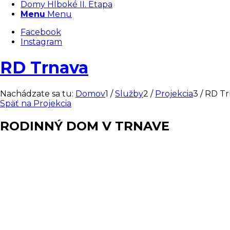
Domy Hlboké II. Etapa
Menu
Menu
Facebook
Instagram
RD Trnava
Nachádzate sa tu:
Domov
1
/
Služby
2
/
Projekcia
3
/
RD Tr
Späť na Projekcia
RODINNÝ DOM V TRNAVE