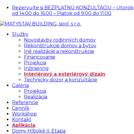
Rezervujte si BEZPLATNÚ KONZULTÁCIU – Utorok
od 14:00 do 16:00 – Piatok od 9:00 do 11:00
Služby
Novostavby rodinných domov
Rekonštrukcie domov a bytov
Iné realizácie a rekonštrukcie
Financovanie
Projekcia
Inžiniering
Interiérový a exteriérový dizajn
Technicky dozor a konzultácie
Galéria
Projekcia
Realizácia
Referencie
Cenník
Workshop
Kontakt
Aplikácia
Domy Hlboké II. Etapa