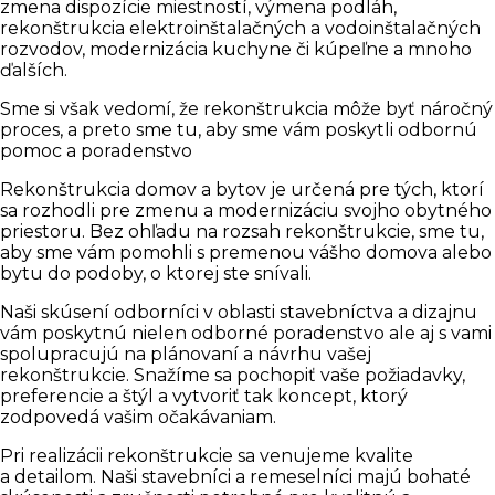
zmena dispozície miestností, výmena podláh,
rekonštrukcia elektroinštalačných a vodoinštalačných
rozvodov, modernizácia kuchyne či kúpeľne a mnoho
ďalších.
Sme si však vedomí, že rekonštrukcia môže byť náročný
proces, a preto sme tu, aby sme vám poskytli odbornú
pomoc a poradenstvo
Rekonštrukcia domov a bytov je určená pre tých, ktorí
sa rozhodli pre zmenu a modernizáciu svojho obytného
priestoru. Bez ohľadu na rozsah rekonštrukcie, sme tu,
aby sme vám pomohli s premenou vášho domova alebo
bytu do podoby, o ktorej ste snívali.
Naši skúsení odborníci v oblasti stavebníctva a dizajnu
vám poskytnú nielen odborné poradenstvo ale aj s vami
spolupracujú na plánovaní a návrhu vašej
rekonštrukcie. Snažíme sa pochopiť vaše požiadavky,
preferencie a štýl a vytvoriť tak koncept, ktorý
zodpovedá vašim očakávaniam.
Pri realizácii rekonštrukcie sa venujeme kvalite
a detailom. Naši stavebníci a remeselníci majú bohaté