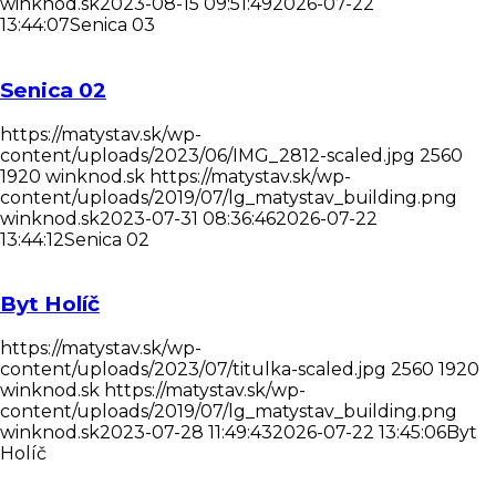
winknod.sk
2023-08-15 09:51:49
2026-07-22
13:44:07
Senica 03
Senica 02
https://matystav.sk/wp-
content/uploads/2023/06/IMG_2812-scaled.jpg
2560
1920
winknod.sk
https://matystav.sk/wp-
content/uploads/2019/07/lg_matystav_building.png
winknod.sk
2023-07-31 08:36:46
2026-07-22
13:44:12
Senica 02
Byt Holíč
https://matystav.sk/wp-
content/uploads/2023/07/titulka-scaled.jpg
2560
1920
winknod.sk
https://matystav.sk/wp-
content/uploads/2019/07/lg_matystav_building.png
winknod.sk
2023-07-28 11:49:43
2026-07-22 13:45:06
Byt
Holíč