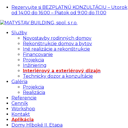
Rezervujte si BEZPLATNÚ KONZULTÁCIU – Utorok
od 14:00 do 16:00 – Piatok od 9:00 do 11:00
Služby
Novostavby rodinných domov
Rekonštrukcie domov a bytov
Iné realizácie a rekonštrukcie
Financovanie
Projekcia
Inžiniering
Interiérový a exteriérový dizajn
Technicky dozor a konzultácie
Galéria
Projekcia
Realizácia
Referencie
Cenník
Workshop
Kontakt
Aplikácia
Domy Hlboké II. Etapa