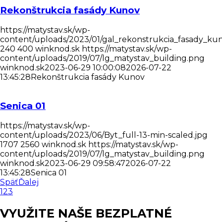
Rekonštrukcia fasády Kunov
https://matystav.sk/wp-
content/uploads/2023/01/gal_rekonstrukcia_fasady_kun
240
400
winknod.sk
https://matystav.sk/wp-
content/uploads/2019/07/lg_matystav_building.png
winknod.sk
2023-06-29 10:00:08
2026-07-22
13:45:28
Rekonštrukcia fasády Kunov
Senica 01
https://matystav.sk/wp-
content/uploads/2023/06/Byt_full-13-min-scaled.jpg
1707
2560
winknod.sk
https://matystav.sk/wp-
content/uploads/2019/07/lg_matystav_building.png
winknod.sk
2023-06-29 09:58:47
2026-07-22
13:45:28
Senica 01
Späť
Ďalej
1
2
3
VYUŽITE NAŠE BEZPLATNÉ