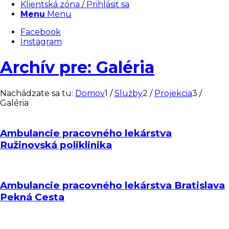
Klientská zóna / Prihlásiť sa
Menu
Menu
Facebook
Instagram
Archív pre: Galéria
Nachádzate sa tu:
Domov
1
/
Služby
2
/
Projekcia
3
/
Galéria
Ambulancie pracovného lekárstva
Ružinovská poliklinika
Ambulancie pracovného lekárstva Bratislava
Pekná Cesta