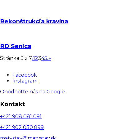
Rekonštrukcia kravína
RD Senica
Stránka 3 z 7
‹
1
2
3
4
5
›
»
Facebook
Instagram
Ohodnoťte nás na Google
Kontakt
+421 908 081 091
+421 902 030 899
matystav@matystav.sk