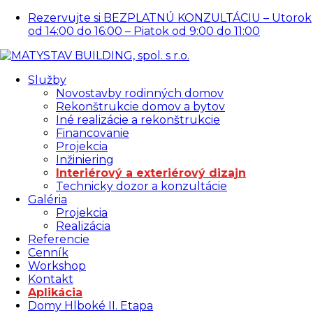
Rezervujte si BEZPLATNÚ KONZULTÁCIU – Utorok
od 14:00 do 16:00 – Piatok od 9:00 do 11:00
Služby
Novostavby rodinných domov
Rekonštrukcie domov a bytov
Iné realizácie a rekonštrukcie
Financovanie
Projekcia
Inžiniering
Interiérový a exteriérový dizajn
Technicky dozor a konzultácie
Galéria
Projekcia
Realizácia
Referencie
Cenník
Workshop
Kontakt
Aplikácia
Domy Hlboké II. Etapa